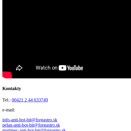
Kontakty
Tel.:
00421 2 44 633749
e-mail:
info
-anti-bot-bit
@forgastro.sk
pelan
-anti-bot-bit
@forgastro.sk
martinec
-anti-bot-bit
@forgastro.sk