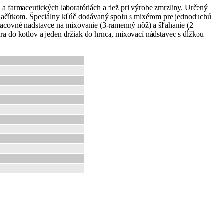
 farmaceutických laboratóriách a tiež pri výrobe zmrzliny. Určený
 tlačítkom. Špeciálny kľúč dodávaný spolu s mixérom pre jednoduchú
pracovné nadstavce na mixovanie (3-ramenný nôž) a šľahanie (2
 do kotlov a jeden držiak do hrnca, mixovací nádstavec s dĺžkou