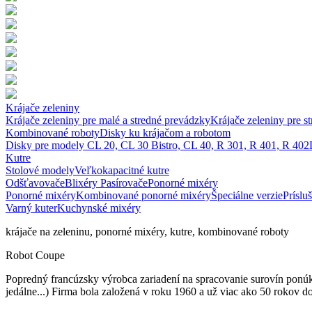
Krájače zeleniny
Krájače zeleniny pre malé a stredné prevádzky
Krájače zeleniny pre s
Kombinované roboty
Disky ku krájačom a robotom
Disky pre modely CL 20, CL 30 Bistro, CL 40, R 301, R 401, R 402
Kutre
Stolové modely
Veľkokapacitné kutre
Odšťavovače
Blixéry
Pasírovače
Ponorné mixéry
Ponorné mixéry
Kombinované ponorné mixéry
Špeciálne verzie
Príslu
Varný kuter
Kuchynské mixéry
krájače na zeleninu, ponorné mixéry, kutre, kombinované roboty
Robot Coupe
Popredný francúzsky výrobca zariadení na spracovanie surovín ponúka
jedálne...) Firma bola založená v roku 1960 a už viac ako 50 rokov d