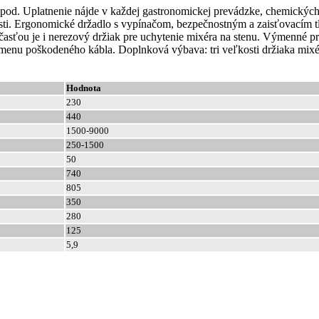
od. Uplatnenie nájde v každej gastronomickej prevádzke, chemických a
losti. Ergonomické držadlo s vypínačom, bezpečnostným a zaisťovacím
účasťou je i nerezový držiak pre uchytenie mixéra na stenu. Výmenné 
enu poškodeného kábla. Doplnková výbava: tri veľkosti držiaka mixéra
Hodnota
230
440
1500-9000
250-1500
50
740
805
350
280
125
5,9