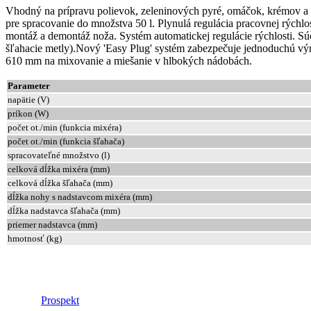
Vhodný na prípravu polievok, zeleninových pyré, omáčok, krémov a p
pre spracovanie do množstva 50 l. Plynulá regulácia pracovnej rých
montáž a demontáž noža. Systém automatickej regulácie rýchlosti. S
šľahacie metly).Nový 'Easy Plug' systém zabezpečuje jednoduchú vým
610 mm na mixovanie a miešanie v hlbokých nádobách.
Parameter
napätie (V)
príkon (W)
počet ot./min (funkcia mixéra)
počet ot./min (funkcia šľahača)
spracovateľné množstvo (l)
celková dĺžka mixéra (mm)
celková dĺžka šľahača (mm)
dĺžka nohy s nadstavcom mixéra (mm)
dĺžka nadstavca šľahača (mm)
priemer nadstavca (mm)
hmotnosť (kg)
Prospekt