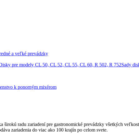
tredné a veľké prevádzky
Disky pre modely CL 50, CL 52, CL 55, CL 60, R 502, R 752
Sady dis
šenstvo k ponorným mixérom
 širokú radu zariadení pre gastronomické prevádzky všetkých veľkostí 
odáva zariadenia do viac ako 100 krajín po celom svete.