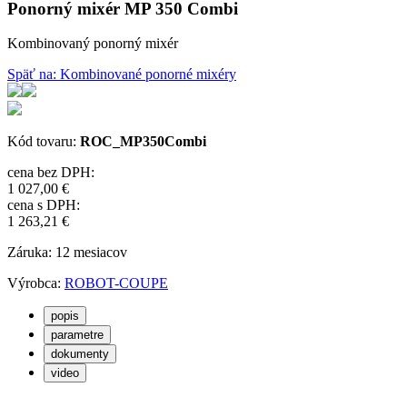
Ponorný mixér MP 350 Combi
Kombinovaný ponorný mixér
Späť na: Kombinované ponorné mixéry
Kód tovaru:
ROC_MP350Combi
cena bez DPH:
1 027,00 €
cena s DPH:
1 263,21 €
Záruka: 12 mesiacov
Výrobca:
ROBOT-COUPE
popis
parametre
dokumenty
video