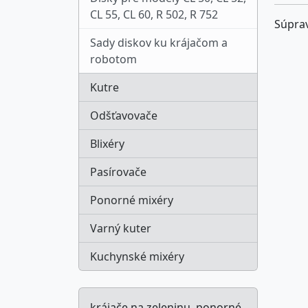
CL 55, CL 60, R 502, R 752
Súprav
Sady diskov ku krájačom a
robotom
Kutre
Odšťavovače
Blixéry
Pasírovače
Ponorné mixéry
Varný kuter
Kuchynské mixéry
krájače na zeleninu, ponorné