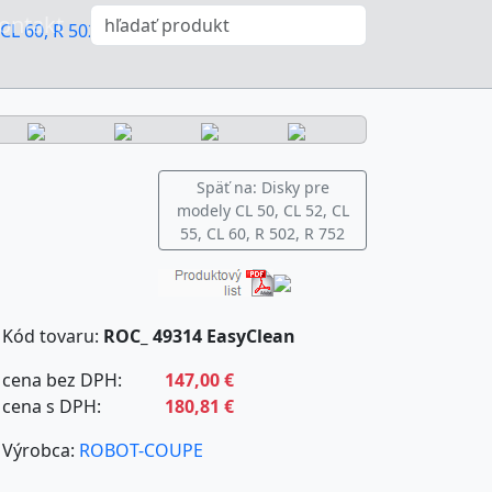
ontakt
CL 60, R 502, R 752
Späť na: Disky pre
modely CL 50, CL 52, CL
55, CL 60, R 502, R 752
Kód tovaru:
ROC_ 49314 EasyClean
cena bez DPH:
147,00 €
cena s DPH:
180,81 €
Výrobca:
ROBOT-COUPE