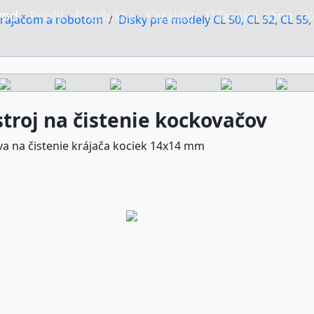
vod
Profil
Produkty
Katalóg
Dílerská zóna
K
krájačom a robotom
Disky pre modely CL 50, CL 52, CL 55, 
troj na čistenie kockovačov
a na čistenie krájača kociek 14x14 mm