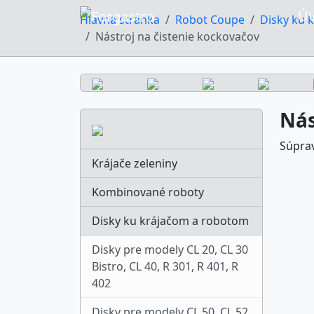
Ú
Hlavná stránka
Robot Coupe
Disky ku 
Nástroj na čistenie kockovačov
Nás
Súprav
Krájače zeleniny
Kombinované roboty
Disky ku krájačom a robotom
Disky pre modely CL 20, CL 30
Bistro, CL 40, R 301, R 401, R
402
Disky pre modely CL 50, CL 52,