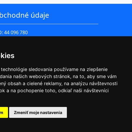
bchodné údaje
O: 44 096 780
 DPH: SK2022576743
rma je zapísaná v Obchodnom registri
kies
esného súdu Bratislava I oddiel Sro, Vložka
lo: 51631/B
 technológie sledovania používame na zlepšenie
adania našich webových stránok, na to, aby sme vám
chodné podmienky
ný obsah a cielené reklamy, na analýzu návštevnosti
hrana osobných
k a na pochopenie toho, odkiaľ naši návštevníci
ajov
am
Zmeniť moje nastavenia
Design by SPONA production s.r.o.